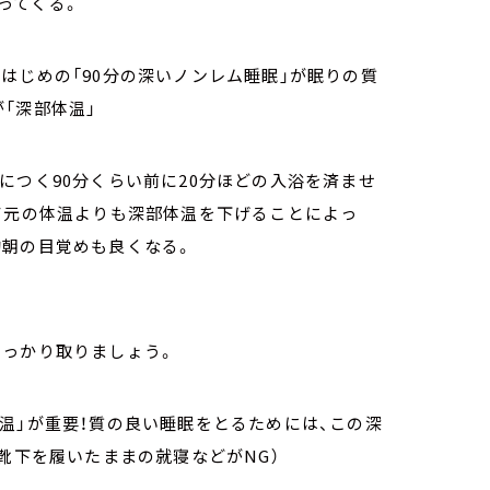
ってくる。
はじめの「90分の深いノンレム睡眠」が眠りの質
「深部体温」
につく90分くらい前に20分ほどの入浴を済ませ
て元の体温よりも深部体温を下げることによっ
的朝の目覚めも良くなる。
しっかり取りましょう。
温」が重要！質の良い睡眠をとるためには、この深
靴下を履いたままの就寝などがNG）