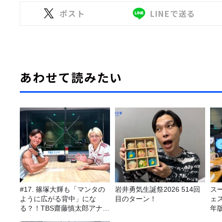
ポスト
LINEで送る
あわせて読みたい
#17. 篠塚大輝も「マンタの
岩井勇気生誕祭2026 514回
ス
ように広がる背中」にな
目のターン！
ェス
る？！TBS齋藤慎太郎アナに
年
聞くメンズフィジークの魅