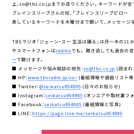
上、so@tbs.co.jpまでお送りください。キーワード
ブレインスリープさんの枕、「ブレインスリープピロー 
表しているキーワードを木曜分まで聞いて、メッセージ
TBSラジオ『ジェーン・スー 生活は踊る』は月～木の11:00～13
やスマートフォンは
radiko
でも。 聴き逃しても過去の
ー
で聴けます。
■ メッセージや悩み相談の宛先：
so@tbs.co.jp
(読まれ
■ HP：
www.tbsradio.jp/so/
(番組情報や選曲リスト等
■ Twitter：
@seikatsu954905
(日々のお知らせ)
■ Instagram：
seikatsu954905
(オンエアや取材裏フォ
■ Facebook：
seikatsu954905
(番組情報と写真)
■ LINE：
https://page.line.me/seikatsu954905