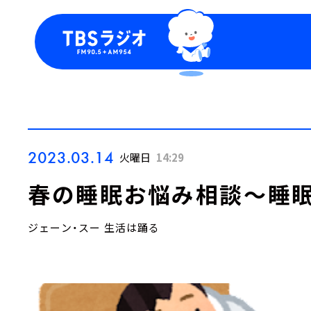
今日の番組表
トピッ
週間番組表
TBS
Podca
お知ら
2023.03.14
火曜日
14:29
春の睡眠お悩み相談～睡眠
ジェーン・スー 生活は踊る