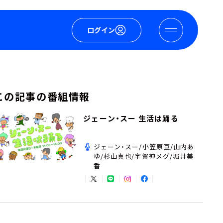
ログイン
この記事の番組情報
ジェーン・スー 生活は踊る
ジェーン・スー/小笠原亘/山内あ
ゆ/杉山真也/宇賀神メグ/堀井美
香