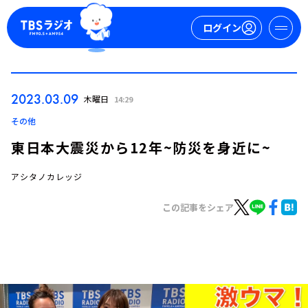
ログイン
マイページ
2023.03.09
木曜日
14:29
新規会員登録
ログイン
その他
東日本大震災から12年~防災を身近に~
アシタノカレッジ
この記事をシェア
今日の番組表
週間番組表
トピックス
TBS Podcast