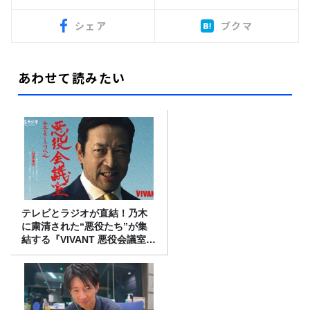
シェア
ブクマ
あわせて読みたい
テレビとラジオが直結！乃木
に粛清された“悪役たち”が集
結する『VIVANT 悪役会議室』
7/26(日)23時スタート！