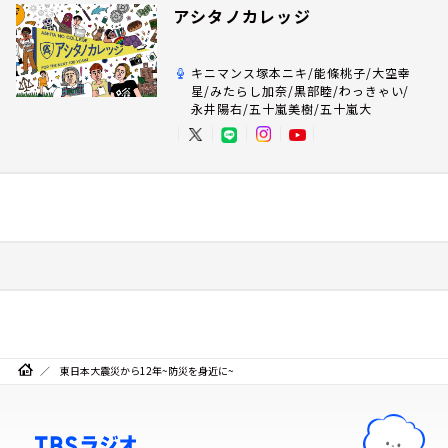
アシタノカレッジ
キニマンス塚本ニキ/能條桃子/大空幸
星/みたらし加奈/黒部睦/わっきゃい/
永井陽右/五十嵐美樹/五十嵐大
東日本大震災から12年~防災を身近に~