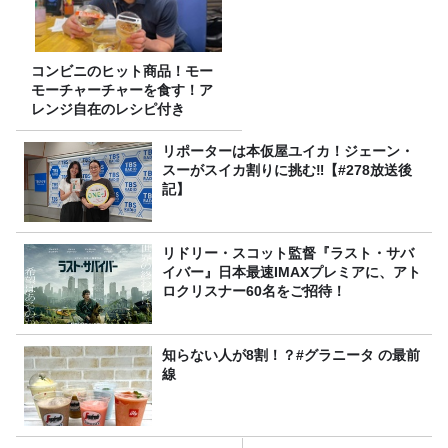
コンビニのヒット商品！モー
モーチャーチャーを食す！ア
レンジ自在のレシピ付き
リポーターは本仮屋ユイカ！ジェーン・
スーがスイカ割りに挑む‼【#278放送後
記】
リドリー・スコット監督『ラスト・サバ
イバー』日本最速IMAXプレミアに、アト
ロクリスナー60名をご招待！
知らない人が8割！？#グラニータ の最前
線