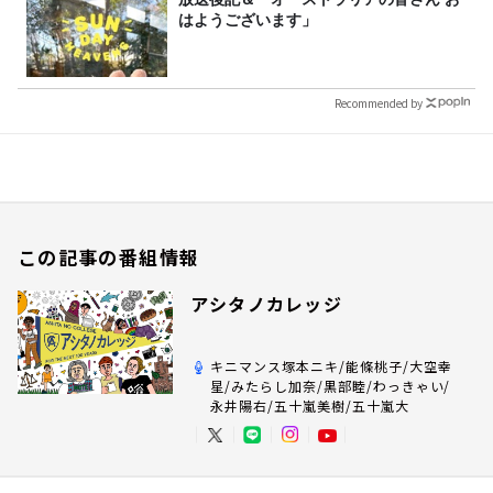
はようございます」
Recommended by
この記事の番組情報
アシタノカレッジ
キニマンス塚本ニキ/能條桃子/大空幸
星/みたらし加奈/黒部睦/わっきゃい/
永井陽右/五十嵐美樹/五十嵐大