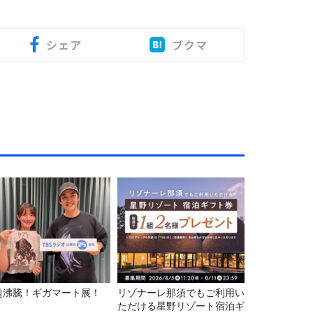
シェア
ブクマ
題沸騰！ギガマート展！
リゾナーレ那須でもご利用い
ただける星野リゾート宿泊ギ