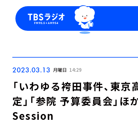
今日の番組表
トピッ
週間番組表
TBS
Podca
お知ら
2023.03.13
月曜日
14:29
「いわゆる袴田事件、東京
定」「参院 予算委員会」ほか 
Session