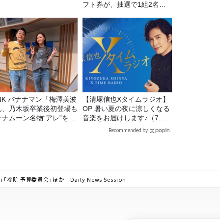
フト券が、抽選で1組2名様
にプレゼント！
マン「梅澤美波
【清塚信也Xタイムラジオ】
ん、乃木坂卒業後初登場も
OP 暑い夏の夜に涼しくなる
ナナムーン名物“アレ”を喰
音楽をお届けします♪（7月
う」
31日放送分）
Recommended by
 予算委員会」ほか Daily News Session