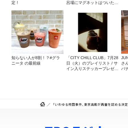
定！
呂場にマグネットはついたの
か？
知らない人が8割！？#グラ
「CITY CHILL CLUB」7月28
JUNK バナナ
ニータ の最前線
日（火）のプレイリスト / サ
さ
イン入りステッカープレゼン
バ
ト有り
ら
「いわゆる袴田事件、東京高裁が再審を認める決定」「参院