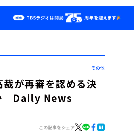
クス
イベント・グッ
ズ
st
YouTube
せ
会社情報
その他
高裁が再審を認める決
Daily News
この記事をシェア