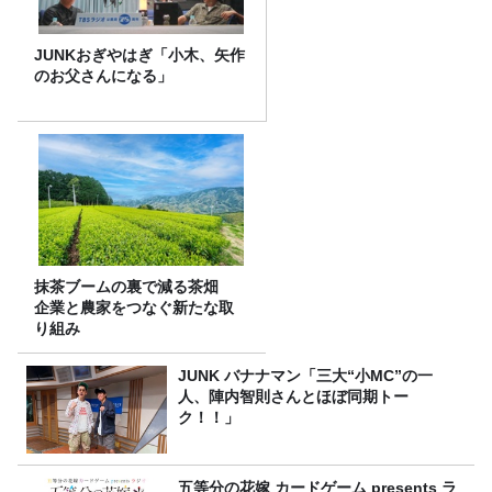
JUNKおぎやはぎ「小木、矢作
のお父さんになる」
抹茶ブームの裏で減る茶畑
企業と農家をつなぐ新たな取
り組み
JUNK バナナマン「三大“小MC”の一
人、陣内智則さんとほぼ同期トー
ク！！」
五等分の花嫁 カードゲーム presents ラ