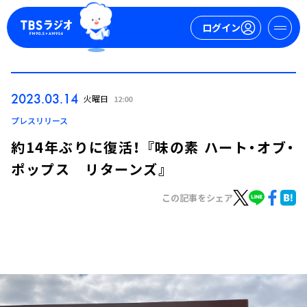
ログイン
マイページ
2023.03.14
火曜日
12:00
新規会員登録
ログイン
プレスリリース
約14年ぶりに復活！ 『味の素 ハート・オブ・
ポップス リターンズ』
この記事をシェア
今日の番組表
週間番組表
トピックス
TBS Podcast