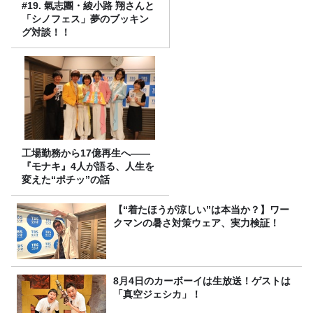
#19. 氣志團・綾小路 翔さんと
「シノフェス」夢のブッキン
グ対談！！
工場勤務から17億再生へ——
『モナキ』4人が語る、人生を
変えた“ポチッ”の話
【“着たほうが涼しい”は本当か？】ワー
クマンの暑さ対策ウェア、実力検証！
8月4日のカーボーイは生放送！ゲストは
「真空ジェシカ」！