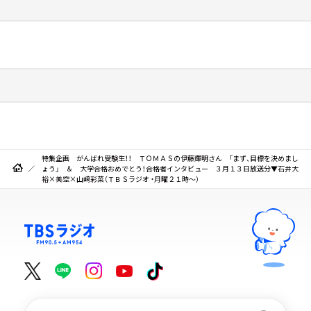
特集企画 がんばれ受験生！！ ＴＯＭＡＳの伊藤輝明さん 「まず、目標を決めまし
ょう」 ＆ 大学合格おめでとう！合格者インタビュー ３月１３日放送分▼石井大
裕×美空×山﨑彩菜（ＴＢＳラジオ ・月曜２１時～）