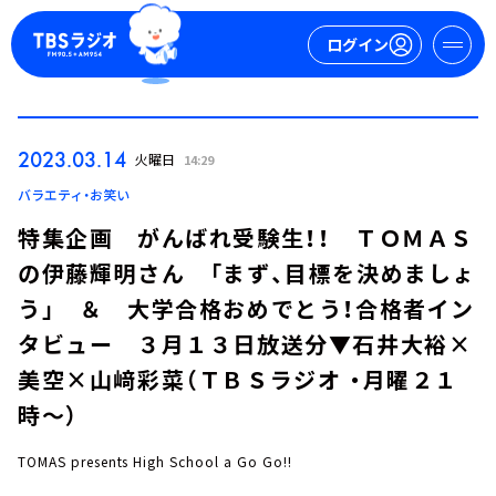
ログイン
マイページ
2023.03.14
火曜日
14:29
新規会員登録
ログイン
バラエティ・お笑い
特集企画 がんばれ受験生！！ ＴＯＭＡＳ
の伊藤輝明さん 「まず、目標を決めましょ
う」 ＆ 大学合格おめでとう！合格者イン
タビュー ３月１３日放送分▼石井大裕×
美空×山﨑彩菜（ＴＢＳラジオ ・月曜２１
今日の番組表
時～）
週間番組表
トピックス
TOMAS presents High School a Go Go!!
TBS Podcast