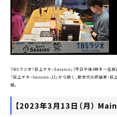
TBSラジオ『荻上チキ・Session』（平日午後3時半～生放
『荻上チキ・Session-22』から続く、新世代の評論
組。
【2023年3月13日（月） Main 