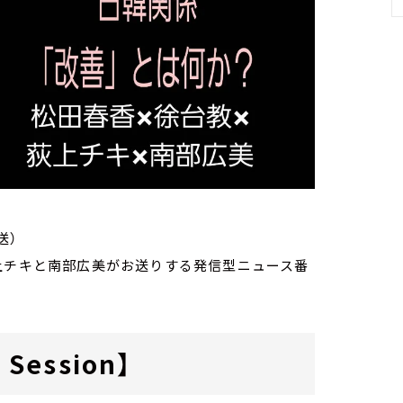
送）
家・荻上チキと南部広美がお送りする発信型ニュース番
Session】