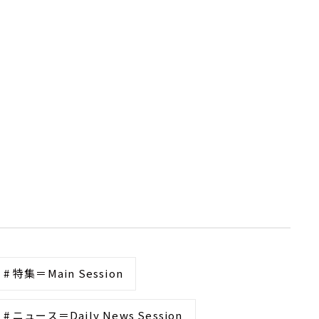
# 特集＝Main Session
# ニュース＝Daily News Session