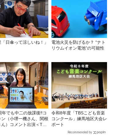
里「日傘って涼しいね！」
電池火災を防げるか？ “ナト
リウムイオン電池”の可能性
5周年でも中二の放課後‼コ
令和8年度「TBSこども音楽
キン（小堺一機さん、関根
コンクール」練馬地区大会レ
さん）コメント出演＜TBS
ポート
ジオ番組審議会からのご報
Recommended by
＞