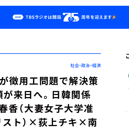
クス
イベント・グッ
ズ
st
YouTube
せ
会社情報
社会・政治・経済
府が徴用工問題で解決策
領が来日へ。日韓関係
田春香（大妻女子大学准
リスト）×荻上チキ×南