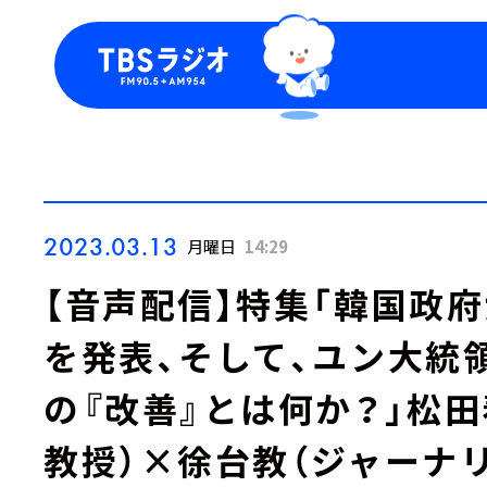
今日の番組表
トピッ
週間番組表
TBS
Podca
お知ら
2023.03.13
月曜日
14:29
【音声配信】特集「韓国政
を発表、そして、ユン大統
の『改善』とは何か？」松
教授）×徐台教（ジャーナ