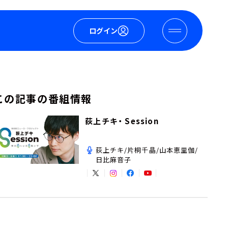
ログイン
この記事の番組情報
荻上チキ・ Session
荻上チキ/片桐千晶/山本恵里伽/
日比麻音子