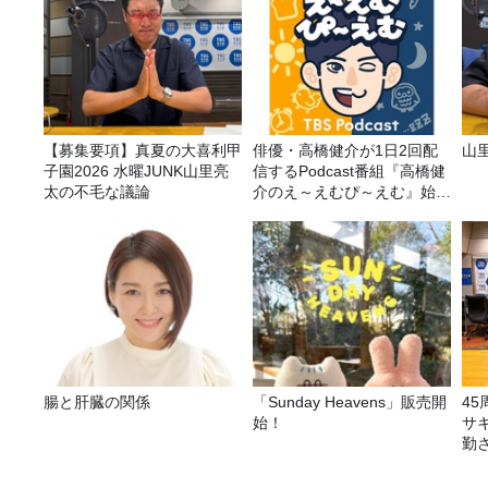
【募集要項】真夏の大喜利甲
俳優・高橋健介が1日2回配
山
子園2026 水曜JUNK山里亮
信するPodcast番組『高橋健
太の不毛な議論
介のえ～えむぴ～えむ』始ま
ります
腸と肝臓の関係
「Sunday Heavens」販売開
4
始！
サ
勤
ラ
告