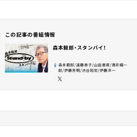
この記事の番組情報
森本毅郎・スタンバイ！
森本毅郎/遠藤泰子/山田惠資/酒井綱一
郎/伊藤芳明/渋谷和宏/伊藤洋一