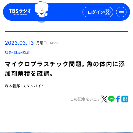
ログイン
マイページ
2023.03.13
月曜日
14:29
新規会員登録
ログイン
社会・政治・経済
マイクロプラスチック問題。魚の体内に添
加剤蓄積を確認。
森本毅郎・スタンバイ！
この記事をシェア
今日の番組表
週間番組表
トピックス
TBS Podcast