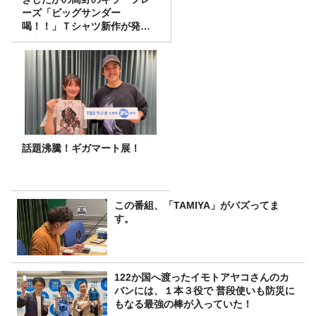
ーズ「ビッグサンダー
喝！！」Ｔシャツ新作が発売
決定！
話題沸騰！ギガマート展！
この番組、「TAMIYA」がバズってま
す。
122か国へ渡ったイモトアヤコさんのカ
バンには、１本３役で 普段使いも防災に
もなる最強の棒が入っていた！