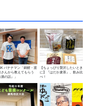
マン「錦鯉・渡
【ちょっぴり贅沢したいとき
隆さんから教えてもらう
に】『はだか麦茶』、飲み比
お酒の話』」
べ！