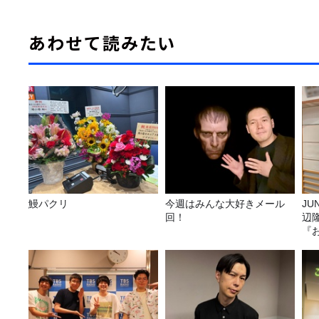
あわせて読みたい
鰻パクリ
今週はみんな大好きメール
JUNK バナナ
回！
辺
『