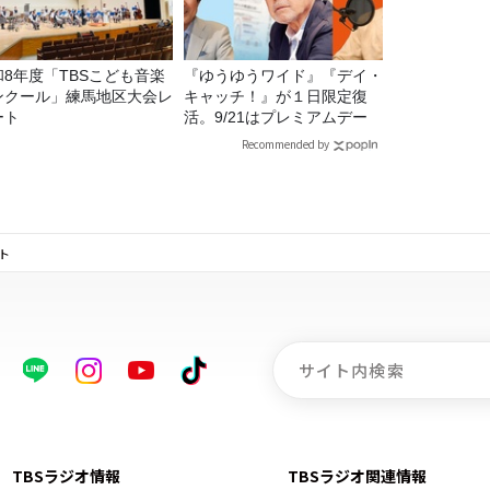
和8年度「TBSこども音楽
『ゆうゆうワイド』『デイ・
ンクール」練馬地区大会レ
キャッチ！』が１日限定復
ート
活。9/21はプレミアムデー
Recommended by
ト
TBSラジオ情報
TBSラジオ関連情報