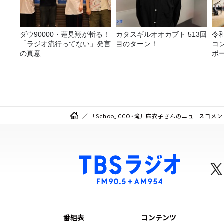
ダウ90000・蓮見翔が斬る！
カタスギルオオカブト 513回
令
「ラジオ流行ってない」発言
目のターン！
コ
の真意
ポ
「Schoo」CCO・滝川麻衣子さんのニュースコメン
番組表
コンテンツ