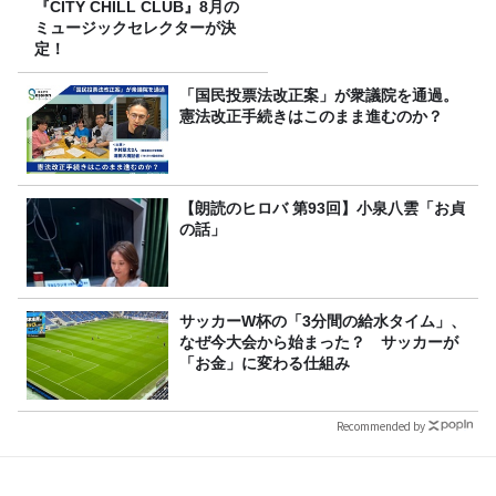
『CITY CHILL CLUB』8月の
ミュージックセレクターが決
定！
「国民投票法改正案」が衆議院を通過。
憲法改正手続きはこのまま進むのか？
【朗読のヒロバ 第93回】小泉八雲「お貞
の話」
サッカーW杯の「3分間の給水タイム」、
なぜ今大会から始まった？ サッカーが
「お金」に変わる仕組み
Recommended by