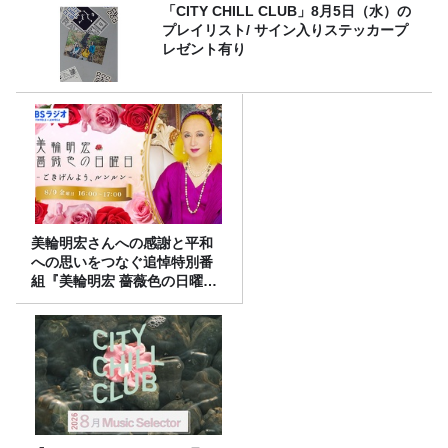
「CITY CHILL CLUB」8月5日（水）の
プレイリスト/ サイン入りステッカープ
レゼント有り
美輪明宏さんへの感謝と平和
への思いをつなぐ追悼特別番
組『美輪明宏 薔薇色の日曜日
～ごきげんよう、ルンルン
～』8/9（日）16時放送