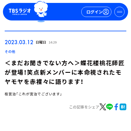
ログイン
マイページ
2023.03.12
日曜日
14:29
新規会員登録
ログイン
その他
＜まだお聞きでない方へ＞蝶花楼桃花師匠
が登場！笑点新メンバーに本命視されたモ
ヤモヤを赤裸々に語ります！
桂宮治「これが宮治でございます」
今日の番組表
この記事をシェア
週間番組表
トピックス
TBS Podcast