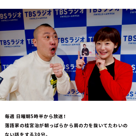
お知らせ
イベント・グッズ
YouTube
会社情報
毎週 日曜朝5時半から放送！
落語家の桂宮治が朝っぱらから肩の力を抜いてたわいの
ない話をする30分。