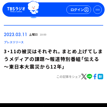
ログイン
マイページ
2023.03.11
土曜日
18:00
新規会員登録
ログイン
プレスリリース
3・11の被災はそれぞれ。まとめ上げてしま
うメディアの課題～報道特別番組「伝える
～東日本大震災から12年」
この記事をシェア
今日の番組表
週間番組表
トピックス
TBS Podcast