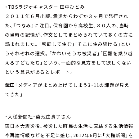
・TBSラジオキャスター 田中ひとみ
２０１１年６月出版、震災からわずか３ヶ月で発行され
た、『つなみ』に注目。保育園から高校生、８０人の、当時
の当時の記憶が、作文としてまとめられていて多くの方に
読まれました。「移転して住む」「そこに住み続ける」とい
うそれぞれの選択。「かわいそうな被災者」「困難を乗り越
える子どもたち」という、一面的な見方をして欲しくない
という意見があるとレポート。
武田
「メディアがまとめ上げてしまう3・11の課題が見え
てきた」
・大槌新聞社・菊池由貴子さん
東日本大震災後、被災した町民の生活に直結する生活情報
や再建情報などを不足に感じ、2012年6月に「大槌新聞」を