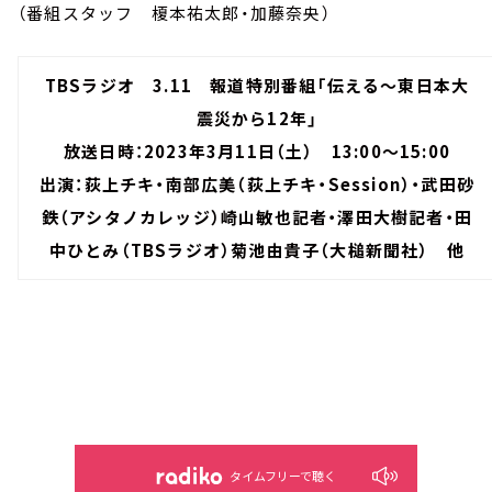
（番組スタッフ 榎本祐太郎・加藤奈央）
TBSラジオ 3.11 報道特別番組「伝える～東日本大
震災から12年」
放送日時：2023年3月11日（土） 13:00～15:00
出演：荻上チキ・南部広美（荻上チキ・Session）・武田砂
鉄（アシタノカレッジ）崎山敏也記者・澤田大樹記者・田
中ひとみ（TBSラジオ）菊池由貴子（大槌新聞社） 他
タイムフリーで聴く