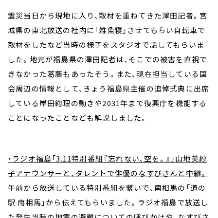
震災当日から現地に入り、取材を重ねてきた澤田記者。宮
城県の東北放送の社内に「雑魚寝」させてもらい自転車で
取材をしたなど当時の様子をスタジオで話してもらいま
した。地元が福島県の澤田記者は、そこでの被害を直視で
きなかった葛藤もあったそう。また、現在担当している国
会周辺の情報として、きょう福島県主催の追悼式典に出席
している岸田総理の動きや2031年まで復興庁を機能する
ことになったことなども解説しました。
・ラジオ福島「3.11特別番組『忘れない、空を。』」山地美紗
子アナウンサーと、タレントで俳優のなすびさんと中継。
午前から放送している特別番組を繋いで、南相馬の「道の
駅 南相馬」から伝えてもらいました。ラジオ福島で放送し
た発生当時の地震の避難についての呼びかけや、なすびさ