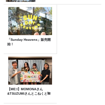
「Sunday Heavens」販売開
始！
【ME:I】MOMONAさん
&TSUZUMIさんとこねくと🌺