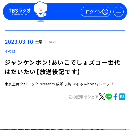
ログイン
マイページ
2023.03.10
金曜日
14:29
新規会員登録
ログイン
その他
ジャンケンポン！あいこでしょズコー世代
はだいたい【放送後記です】
東京上野クリニック presents 成瀬心美 ぷるるんhoneyトラップ
この記事をシェア
今日の番組表
週間番組表
トピックス
TBS Podcast