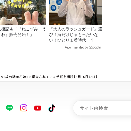
送後記＆「『ねこずみ・う
『大人のラッシュガード』選
さわ』販売開始！」
び！海だけじゃもったいな
い！ひとり１着時代！？
Recommended by
de 91歳の戦争花嫁』で紹介されている手紙を朗読【3月16日（木）】