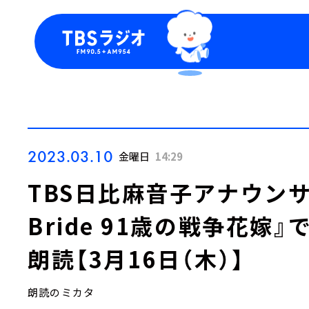
今日の番組表
トピッ
週間番組表
TBS
Podca
お知ら
2023.03.10
金曜日
14:29
TBS日比麻音子アナウンサ
Bride 91歳の戦争花嫁
朗読【3月16日（木）】
朗読のミカタ