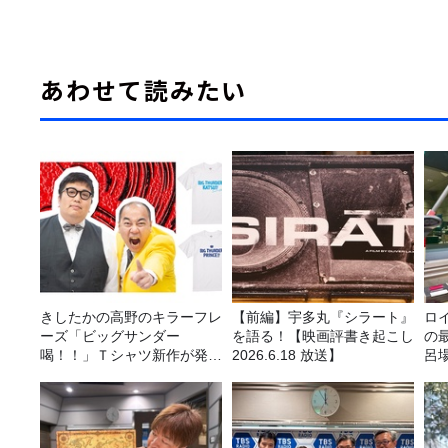
あわせて読みたい
きしたかの高野のキラーフレ
【前編】宇多丸『シラート』
ロ
ーズ「ビッグサンダー
を語る！【映画評書き起こし
の
喝！！」Ｔシャツ新作が発売
2026.6.18 放送】
呂
決定！
か