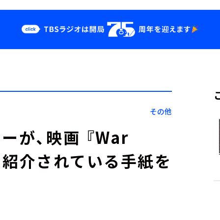
クス
イベント・グッ
ズ
st
YouTube
せ
会社情報
その他
ーが、映画 『War
』で紹介されている手紙を