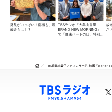
発見がいっぱい！南極も、埋
TBSラジオ『大島由香里
放
蔵金も…！？
BRAND-NEW MORNING』
さ
で「健康ハートの日」特別企
画を8/10（月）に放送
TBS日比麻音子アナウンサーが、映画 『War Bri