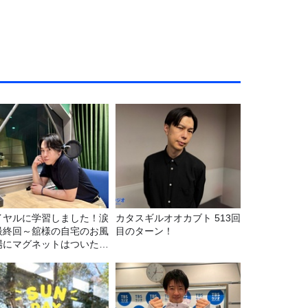
イヤルに学習しました！涙
カタスギルオオカブト 513回
最終回～舘様の自宅のお風
目のターン！
場にマグネットはついたの
？