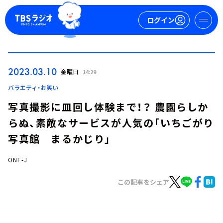
ログイン
マイページ
2023.03.10
金曜日
14:29
新規会員登録
ログイン
バラエティ・お笑い
写真撮影に皿回し体験まで！？ 農園らしか
らぬ、素敵なサービスが人気の「いちごがり
写真館 まるかじり」
ONE-J
今日の番組表
この記事をシェア
週間番組表
トピックス
TBS Podcast