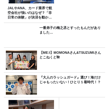
JALやANA、カード業界で航
空会社が強いのはなぜ？「非
日常の体験」が決済を動かす
理由
一番弟子の梅之丞とすったもんだがあり
ました…
【ME:I】MOMONAさん&TSUZUMIさん
とこねくと🌺
『大人のラッシュガード』選び！海だけ
じゃもったいない！ひとり１着時代！？