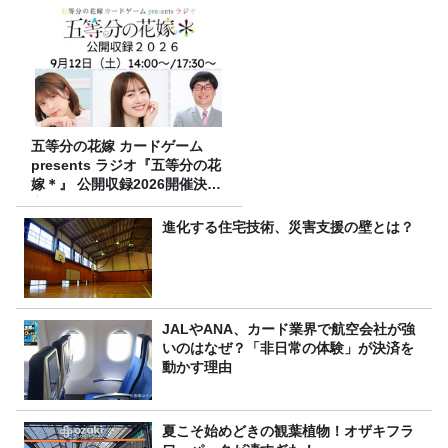
五等分の花嫁 カードゲーム
presents ラジオ『五等分の花
嫁＊』 公開収録2026開催決
定！
進化する住宅技術、災害支援の壁とは？
JALやANA、カード業界で航空会社が強
いのはなぜ？「非日常の体験」が決済を
動かす理由
夏こそ始めどきの観葉植物！オザキフラ