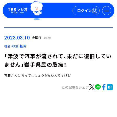
ログイン
マイページ
2023.03.10
金曜日
14:29
新規会員登録
ログイン
社会・政治・経済
「津波で汽車が流されて、未だに復旧してい
ません」岩手県民の愚痴！
宮藤さんに言ってもしょうがないんですけど
この記事をシェア
今日の番組表
週間番組表
トピックス
TBS Podcast