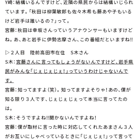
Y崎：結構いるんですけど、近隣の県民からは結構いじられ
ています。「秋田は柳葉敏郎も佐々木希も藤あや子もいる
けど岩手は誰いるの？」って。
宮藤：秋田は幸坂さんっていうアナウンサーもいますけど
ね。あ、あと岩手に伊勢志摩さん、この番組だといますね‼
▷２人目 陸前高田市在住 S木さん
S木：
宮藤さんに言ってもしょうがないんですけど、岩手県
民がみんな「じぇじぇじぇ！」っていうわけじゃないんで
す。
宮藤：知ってますよ（笑）。知ってますよそりゃ！あの、僕が
知る限り３人です、じぇじぇじぇって本当に言ってたの
は。
S木：そうですよね‼聞かないんですよね！
宮藤：僕が取材に言った時に対応してくれたあまさん３人
がお互いにしゃべっているときに「じぇじぇ！」って言って