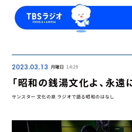
今日の番組表
トピッ
週間番組表
TBS
Podca
お知ら
2023.03.13
月曜日
14:29
「昭和の銭湯文化よ、永遠に
サンスター 文化の泉 ラジオで語る昭和のはなし