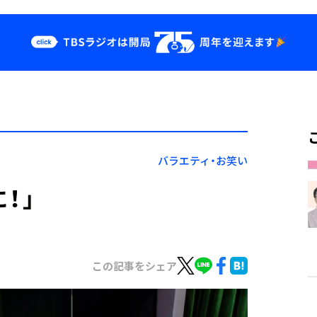
クス
イベント・グッ
ズ
st
YouTube
せ
会社情報
バラエティ・お笑い
！」
この記事をシェア