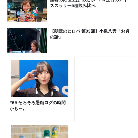
ススラリー5種飲み比べ
【朗読のヒロバ 第93回】小泉八雲「お貞
の話」
#69 そろそろ愚痴ログの時間
かも～。