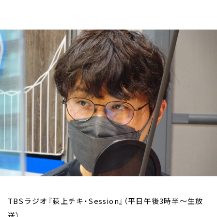
お知らせ
イベント・グッズ
YouTube
会社情報
TBSラジオ『荻上チキ・Session』（平日午後3時半～生放
送）