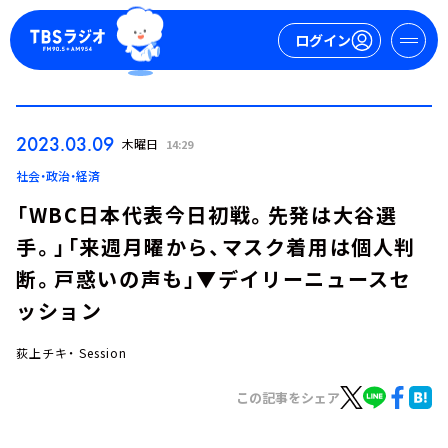
ログイン
マイページ
2023.03.09
木曜日
14:29
新規会員登録
ログイン
社会・政治・経済
「WBC日本代表今日初戦。先発は大谷選
手。」「来週月曜から、マスク着用は個人判
断。戸惑いの声も」▼デイリーニュースセ
ッション
荻上チキ・ Session
今日の番組表
週間番組表
この記事をシェア
トピックス
TBS Podcast