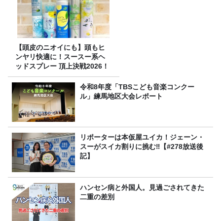
【頭皮のニオイにも】頭もヒ
ンヤリ快適に！スースー系ヘ
ッドスプレー 頂上決戦2026！
令和8年度「TBSこども音楽コンクー
ル」練馬地区大会レポート
リポーターは本仮屋ユイカ！ジェーン・
スーがスイカ割りに挑む‼【#278放送後
記】
ハンセン病と外国人。見過ごされてきた
二重の差別