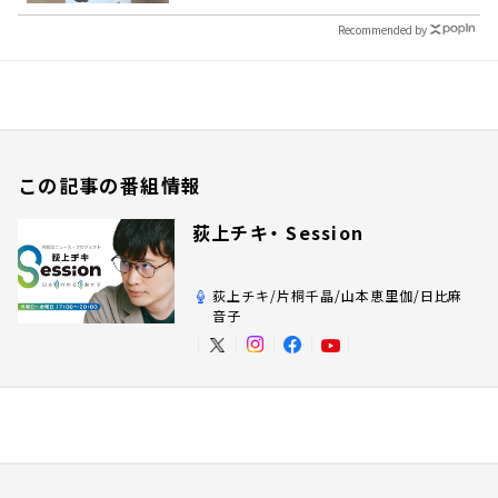
Recommended by
この記事の番組情報
荻上チキ・ Session
荻上チキ/片桐千晶/山本恵里伽/日比麻
音子