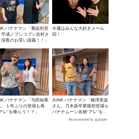
マン「番組初登
今週はみんな大好きメール
！平成ノブシコブシ吉村さ
回！
と深夜のお笑い談義！！」
マン「与田祐希
JUNK バナナマン「梅澤美波
ん、１年ぶりの登場も再
さん、乃木坂卒業後初登場も
“アレ”を喰らう！？」
バナナムーン名物“アレ”を喰
らう」
Recommended by