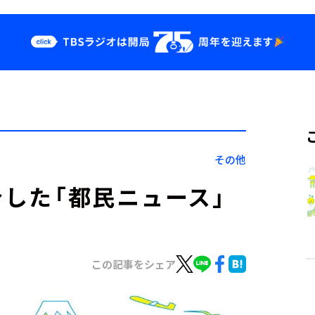
クス
イベント・グッ
ズ
st
YouTube
せ
会社情報
その他
介した「都民ニュース」
この記事をシェア