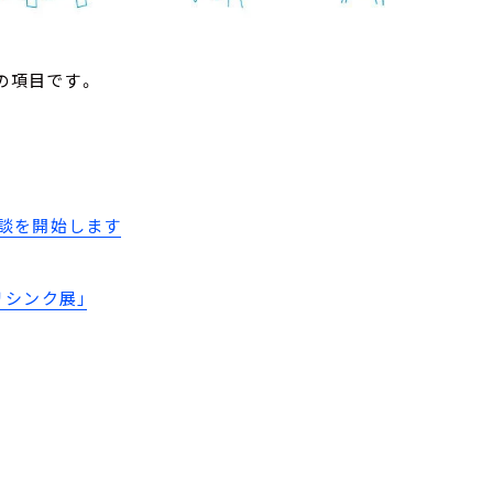
の項目です。
談を開始します
リシンク展」