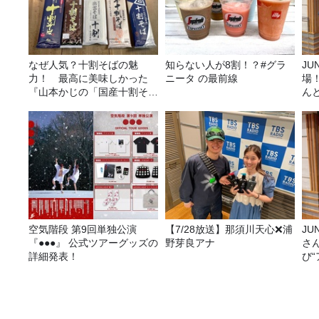
なぜ人気？十割そばの魅
知らない人が8割！？#グラ
JUNK バナナ
力！ 最高に美味しかった
ニータ の最前線
場
『山本かじの「国産十割そ
ん
ば」』とは？【十割そば10
種食べ比べ】
空気階段 第9回単独公演
【7/28放送】那須川天心❌浦
JUNK バナナ
『●●●』 公式ツアーグッズの
野芽良アナ
さ
詳細発表！
び