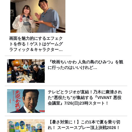
画面を魅力的にするエフェク
トを作る！ゲストはゲームグ
ラフィック＆キャラクター専
攻の遠藤里桜さん！
『映画ちいかわ 人魚の島のひみつ』を観
に行ったのはいいけれど…
テレビとラジオが直結！乃木に粛清され
た“悪役たち”が集結する『VIVANT 悪役
会議室』7/26(日)23時スタート！
【暑さ対策に！】この1本で夏を乗り切
れ！ スースースプレー頂上決戦2026！