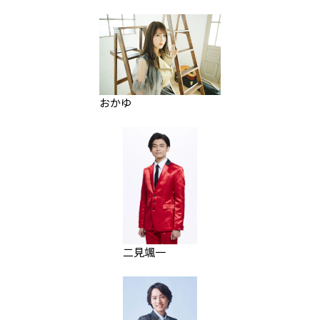
おかゆ
二見颯一