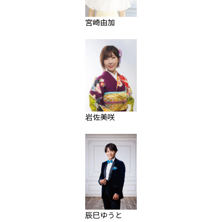
宮崎由加
岩佐美咲
辰巳ゆうと