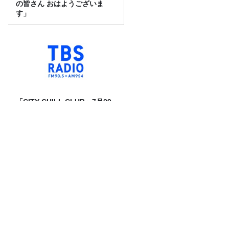
の皆さん おはようございま
す」
「CITY CHILL CLUB」7月29
日（水）のプレイリスト
これが美味い、めんつゆ特集！！売上げ
四天王を比較！話題の唐船峡も
『CITY CHILL CLUB』8月のミュージッ
クセレクターが決定！