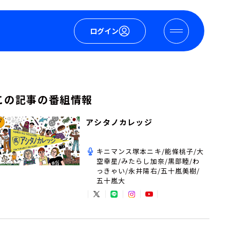
ログイン
この記事の番組情報
アシタノカレッジ
キニマンス塚本ニキ/能條桃子/大
空幸星/みたらし加奈/黒部睦/わ
っきゃい/永井陽右/五十嵐美樹/
五十嵐大