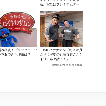
活。9/21はプレミアムデー
悩み相談！ブラックコーヒ
JUNK バナナマン「約３か月
を克服できた理由は？
ぶりに登場の近藤春菜さんと
イロモネア話！！」
Recommended by