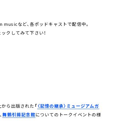
、Amazon musicなど、各ポッドキャストで配信中。
ェックしてみて下さい！
社から出版された
「
〈記憶の継承〉ミュージアムガ
、
舞鶴引揚記念館
についてのトークイベントの様