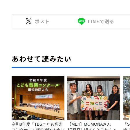
ポスト
LINEで送る
あわせて読みたい
令和8年度「TBSこども音楽
【ME:I】MOMONAさん
「S
コンクール」横浜地区大会レ
&TSUZUMIさんとこねくと
始