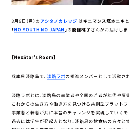
3月6日（月）の
アシタノカレッジ
は
キニマンス塚本ニキ
と
「
NO YOUTH NO JAPAN
」
の
能條桃子
さんがお届けしま
【NexStar's Room】
兵庫県淡路島で、
淡路ラボ
の推進メンバーとして活動さ
淡路ラボとは、淡路島の事業者や全国の若者が年代や肩
これからの生き方や働き方を見つける共創型プラットフ
事業者と若者が共に本音のチャレンジを実現していくモ
過去には学生が発起人となり、淡路島の飲食店の方々と