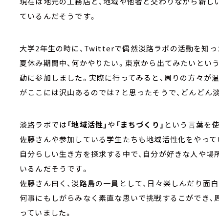
現在は地元の工務店と、地域や他者と交わりながら新し
ているんだそうです。
大学2年生の時に、Twitterで偶然淡路ラボの活動を知
夏休み期間中、何かやりたい。東京から出てみたいという
動に参加しました。実際に行ってみると、周りの方々が
がここには沢山あるのでは？と思ったそうで、どんどん
淡路ラボでは
「地域活性」
や
「まちづくり」
という言葉を使
佐藤さんや参加している学生たちも地域活性化をやって
自分らしい生き方を探求する中で、自分が好きな人や場
いるんだそうです。
佐藤さん曰く、淡路島の一員として、日々楽しんだり面白
何事にもしがらみなく素直な思いで挑戦するこができ、
っていました。