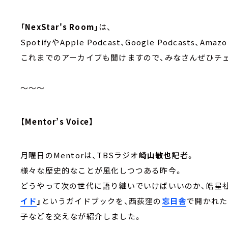
「NexStar's Room」
は、
SpotifyやApple Podcast、Google Podcasts
これまでのアーカイブも聞けますので、みなさんぜひチ
～～～
【Mentor’s Voice】
月曜日のMentorは、TBSラジオ
崎山敏也
記者。
様々な歴史的なことが風化しつつある昨今。
どうやって次の世代に語り継いでいけばいいのか、皓星
イド
」
というガイドブックを、西荻窪の
忘日舎
で開かれた
子などを交えなが紹介しました。