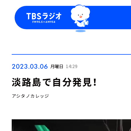
今日の番組表
トピッ
週間番組表
TBS
Podca
お知ら
2023.03.06
月曜日
14:29
淡路島で自分発見！
アシタノカレッジ