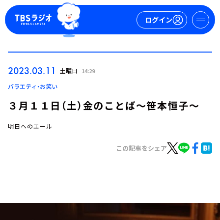
ログイン
マイページ
2023.03.11
土曜日
14:29
新規会員登録
ログイン
バラエティ・お笑い
３月１１日（土）金のことば～笹本恒子～
明日へのエール
この記事をシェア
今日の番組表
週間番組表
トピックス
TBS Podcast