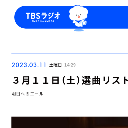
今日の番組表
トピッ
週間番組表
TBS
Podca
お知ら
2023.03.11
土曜日
14:29
３月１１日（土）選曲リス
明日へのエール