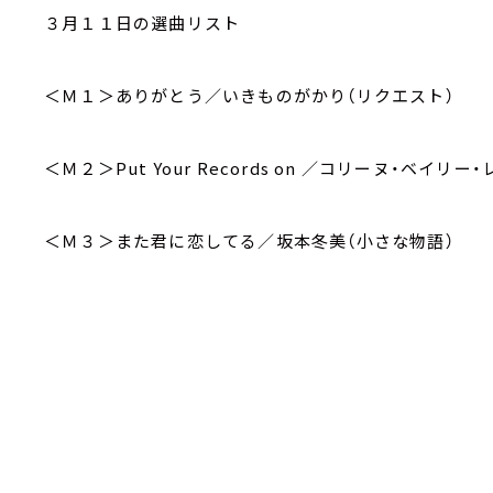
３月１１日の選曲リスト
＜Ｍ１＞ありがとう／いきものがかり（リクエスト）
＜Ｍ２＞Put Your Records on ／コリーヌ・ベイリー
＜Ｍ３＞また君に恋してる／坂本冬美（小さな物語）