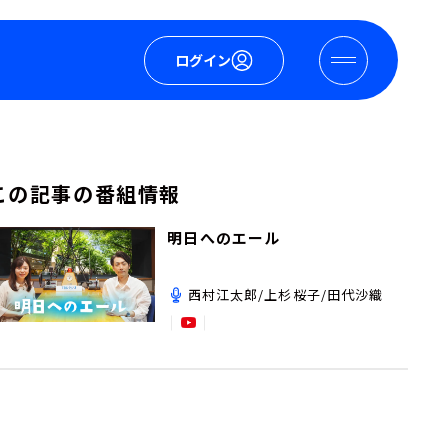
ログイン
この記事の番組情報
明日へのエール
西村江太郎/上杉桜子/田代沙織