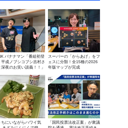
マン「番組初登
スーパーの「からあげ」をフ
！平成ノブシコブシ吉村さ
ェスに分類！全15種の2026
と深夜のお笑い談義！！」
年版マップが完成
うちにいながらハワイ気
「国民投票法改正案」が衆議
！ きざみにんにくで簡
院を通過。 憲法改正手続き