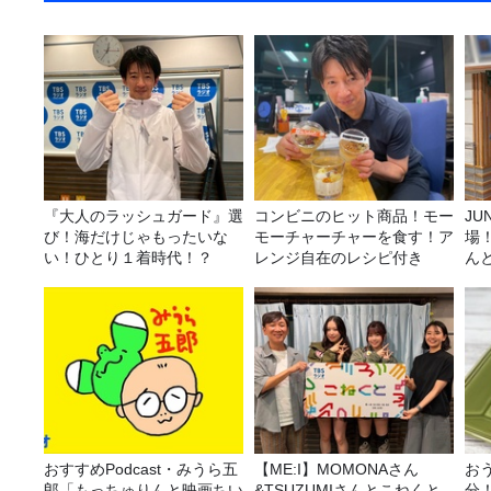
『大人のラッシュガード』選
コンビニのヒット商品！モー
JUNK バナナ
び！海だけじゃもったいな
モーチャーチャーを食す！ア
場
い！ひとり１着時代！？
レンジ自在のレシピ付き
ん
おすすめPodcast・みうら五
【ME:I】MOMONAさん
お
郎「もっちゅりんと映画ちい
&TSUZUMIさんとこねくと
分