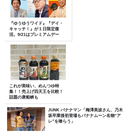
『ゆうゆうワイド』『デイ・
キャッチ！』が１日限定復
活。9/21はプレミアムデー
これが美味い、めんつゆ特
集！！売上げ四天王を比較！
話題の唐船峡も
JUNK バナナマン「梅澤美波さん、乃木
坂卒業後初登場もバナナムーン名物“ア
レ”を喰らう」