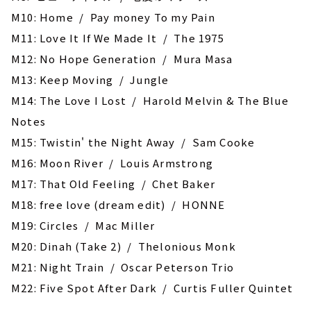
M10: Home / Pay money To my Pain
M11: Love It If We Made It / The 1975
M12: No Hope Generation / Mura Masa
M13: Keep Moving / Jungle
M14: The Love I Lost / Harold Melvin & The Blue
Notes
M15: Twistin' the Night Away / Sam Cooke
M16: Moon River / Louis Armstrong
M17: That Old Feeling / Chet Baker
M18: free love (dream edit) / HONNE
M19: Circles / Mac Miller
M20: Dinah (Take 2) / Thelonious Monk
M21: Night Train / Oscar Peterson Trio
M22: Five Spot After Dark / Curtis Fuller Quintet