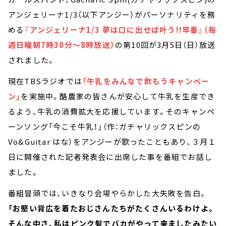
アンジェリーナ1/3（以下アンジー）がパーソナリティを務
める
『アンジェリーナ1/3 夢は口に出せば叶う!!早番』（毎
週日曜朝7時30分～8時放送）
の第10回が3月5日（日）放送
されました。
現在TBSラジオでは
「牛乳をみんなで飲もうキャンペー
ン」
を実施中。酪農家の皆さんが安心して牛乳を生産でき
るよう、牛乳の消費拡大を応援しています。そのキャンペ
ーンソング「今こそ牛乳！」（作：ガチャリックスピンの
Vo&Guitar はな）をアンジーが歌ったこともあり、３月１
日に開催された記者発表会に出席した事を番組でお話し
ました。
番組冒頭では、いきなり会場やらかした大失敗を告白。
「お堅い背広を着たおじさんたちがたくさんいるわけよ。
そんな中さ、私はピンク髪でバカがやって来ましたみたい