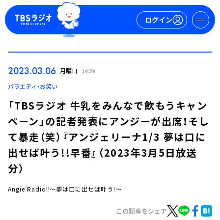
ログイン
マイページ
2023.03.06
月曜日
14:29
新規会員登録
ログイン
バラエティ・お笑い
「TBSラジオ 牛乳をみんなで飲もうキャン
ペーン」の記者発表にアンジーが出席！そし
て暴走（笑）『アンジェリーナ1/3 夢は口に
出せば叶う!!早番』（2023年3月5日放送
分）
今日の番組表
週間番組表
Angie Radio!!～夢は口に出せば叶う!～
トピックス
この記事をシェア
TBS Podcast