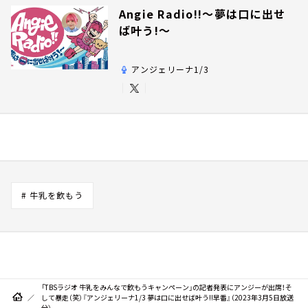
Angie Radio!!～夢は口に出せ
ば叶う!～
アンジェリーナ1/3
# 牛乳を飲もう
「TBSラジオ 牛乳をみんなで飲もうキャンペーン」の記者発表にアンジーが出席！そ
して暴走（笑）『アンジェリーナ1/3 夢は口に出せば叶う!!早番』（2023年3月5日放送
分）