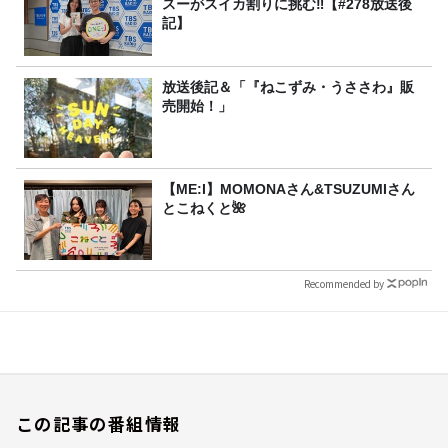
スーがスイカ割りに挑む‼【#278放送後
記】
放送後記＆「『ねこずみ・うささわ』販
売開始！」
【ME:I】MOMONAさん&TSUZUMIさん
とこねくと🌺
Recommended by
この記事の番組情報