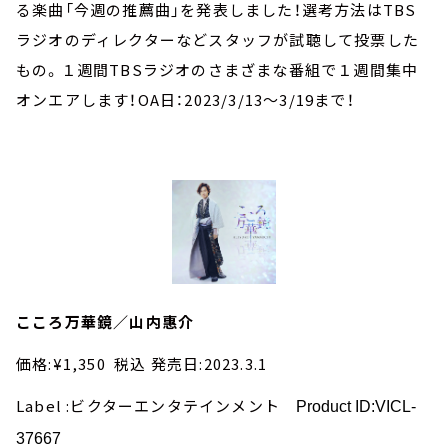
お知らせ
る楽曲「今週の推薦曲」を発表しました！選考方法はTBS
イベント・グッズ
ラジオのディレクターなどスタッフが試聴して投票した
YouTube
もの。１週間TBSラジオのさまざまな番組で１週間集中
会社情報
オンエアします！OA日：2023/3/13～3/19まで！
こころ万華鏡／山内惠介
価格:¥1,350 税込 発売日:2023.3.1
Label :ビクターエンタテインメント
Product ID:VICL-
37667