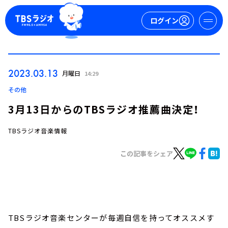
ログイン
マイページ
2023.03.13
月曜日
14:29
新規会員登録
ログイン
その他
3月13日からのTBSラジオ推薦曲決定！
TBSラジオ音楽情報
この記事をシェア
今日の番組表
週間番組表
トピックス
TBSラジオ音楽センターが毎週自信を持ってオススメす
TBS Podcast