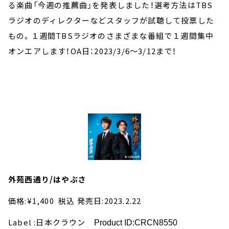
お知らせ
る楽曲「今週の推薦曲」を発表しました！選考方法はTBS
イベント・グッズ
ラジオのディレクターなどスタッフが試聴して投票した
YouTube
もの。１週間TBSラジオのさまざまな番組で１週間集中
会社情報
オンエアします！OA日：2023/3/6～3/12まで！
外苑西通り/はやぶさ
価格:¥1,400 税込 発売日:2023.2.22
Label :日本クラウン
Product ID:CRCN8550