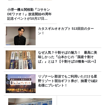
小堺一機＆関根勤『コサキン
DEワァオ！』放送開始45周年
記念イベントが10月17日
（土）に開催決定！本日より
FC先行受付スタート！
カタスギルオオカブト 513回目のター
ン！
なぜ人気？十割そばの魅力！ 最高に美
味しかった『山本かじの「国産十割そ
ば」』とは？【十割そば10種食べ比べ】
リゾナーレ那須でもご利用いただける星
野リゾート宿泊ギフト券が、抽選で1組2
名様にプレゼント！