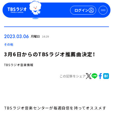
ログイン
マイページ
2023.03.06
月曜日
14:29
新規会員登録
ログイン
その他
3月6日からのTBSラジオ推薦曲決定！
TBSラジオ音楽情報
この記事をシェア
今日の番組表
週間番組表
トピックス
TBSラジオ音楽センターが毎週自信を持ってオススメす
TBS Podcast