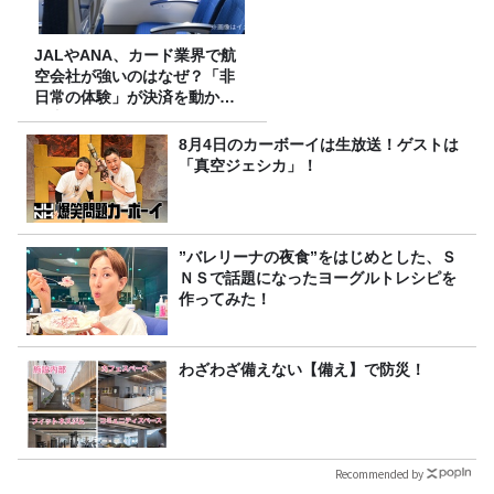
JALやANA、カード業界で航
空会社が強いのはなぜ？「非
日常の体験」が決済を動かす
理由
8月4日のカーボーイは生放送！ゲストは
「真空ジェシカ」！
”バレリーナの夜食”をはじめとした、Ｓ
ＮＳで話題になったヨーグルトレシピを
作ってみた！
わざわざ備えない【備え】で防災！
Recommended by