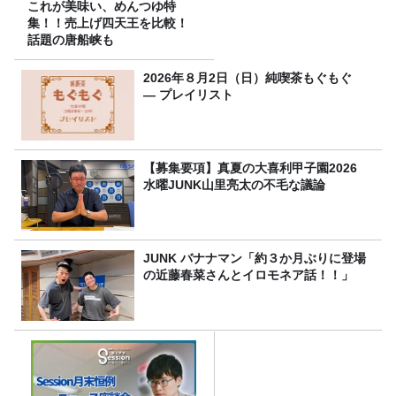
これが美味い、めんつゆ特
集！！売上げ四天王を比較！
話題の唐船峡も
2026年８月2日（日）純喫茶もぐもぐ
― プレイリスト
【募集要項】真夏の大喜利甲子園2026
水曜JUNK山里亮太の不毛な議論
JUNK バナナマン「約３か月ぶりに登場
の近藤春菜さんとイロモネア話！！」