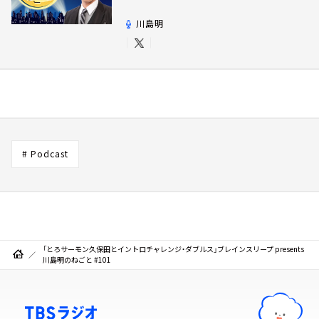
川島明
# Podcast
「とろサーモン久保田とイントロチャレンジ・ダブルス」ブレインスリープ presents
川島明のねごと #101