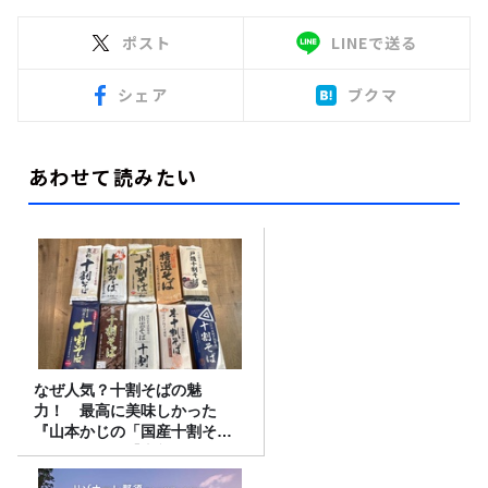
ポスト
LINEで送る
シェア
ブクマ
あわせて読みたい
なぜ人気？十割そばの魅
力！ 最高に美味しかった
『山本かじの「国産十割そ
ば」』とは？【十割そば10種
食べ比べ】