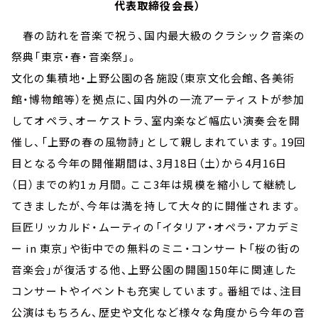
代表取締役会長）
春の訪れを音楽で祝う、国内最大級のクラシック音楽の
祭典「東京・春・音楽祭」。
文化の集積地・上野公園の各施設（東京文化会館、各美術
館・博物館等）を拠点に、国内外の一流アーティストが参加
してオペラ、オーケストラ、室内楽など幅広い演奏会を開
催し、「上野の春の風物詩」として親しまれています。19回
目となる今年の開催期間は、3月18日（土）から4月16日
（日）までの約1ヵ月間。ここ3年は規模を縮小して継続し
てきましたが、今年は満を持して大々的に開催されます。
巨匠リッカルド・ムーティの「イタリア・オペラ・アカデミ
ー in 東京」や街中での無料のミニ・コンサート「桜の街の
音楽会」が復活する他、上野公園の開園150年に関連した
コンサートやイベントも充実しています。番組では、注目
公演はもちろん、歴史や文化など様々な角度から今年の音