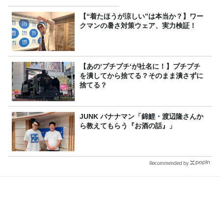
【“着たほうが涼しい”は本当か？】ワー
クマンの暑さ対策ウェア、実力検証！
【あの‘プチプチ‘が社名に！】プチプチ
を潰してから捨てる？そのまま潰さずに
捨てる？
JUNK バナナマン「錦鯉・渡辺隆さんか
ら教えてもらう『お酒の話』」
Recommended by