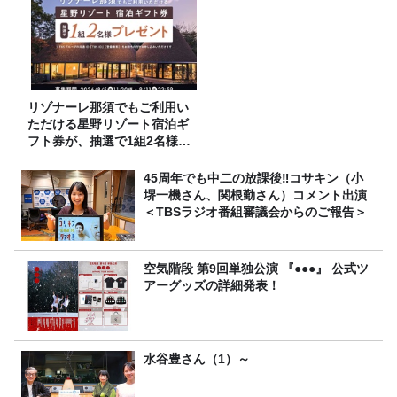
リゾナーレ那須でもご利用い
ただける星野リゾート宿泊ギ
フト券が、抽選で1組2名様に
プレゼント！
45周年でも中二の放課後‼コサキン（小
堺一機さん、関根勤さん）コメント出演
＜TBSラジオ番組審議会からのご報告＞
空気階段 第9回単独公演 『●●●』 公式ツ
アーグッズの詳細発表！
水谷豊さん（1）～