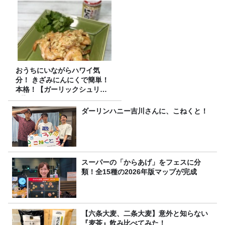
おうちにいながらハワイ気
分！ きざみにんにくで簡単！
本格！【ガーリックシュリン
プ】 桃屋のかんたんレシピ
ダーリンハニー吉川さんに、こねくと！
スーパーの「からあげ」をフェスに分
類！全15種の2026年版マップが完成
【六条大麦、二条大麦】意外と知らない
『麦茶』飲み比べてみた！