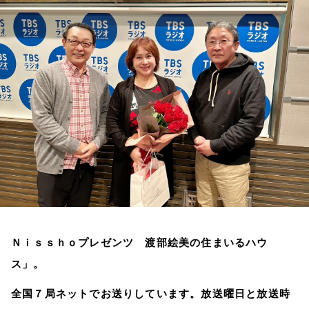
お知らせ
イベント・グッズ
YouTube
会社情報
Ｎｉｓｓｈｏプレゼンツ 渡部絵美の住まいるハウ
ス」。
全国７局ネットでお送りしています。放送曜日と放送時