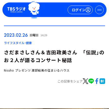
ログイン
マイページ
2023.02.26
日曜日
14:29
新規会員登録
ログイン
ライフスタイル・健康
さだまさしさん＆吉田政美さん 「伝説」の
お２人が語るコンサート秘話
Nissho プレゼンツ 渡部絵美の住まいるハウス
この記事をシェア
今日の番組表
週間番組表
トピックス
TBS Podcast