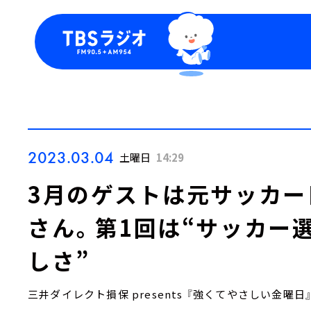
今日の番組表
トピッ
週間番組表
TBS
Podca
お知ら
2023.03.04
土曜日
14:29
3月のゲストは元サッカー
さん。第1回は“サッカー
しさ”
三井ダイレクト損保 presents 『強くてやさしい金曜