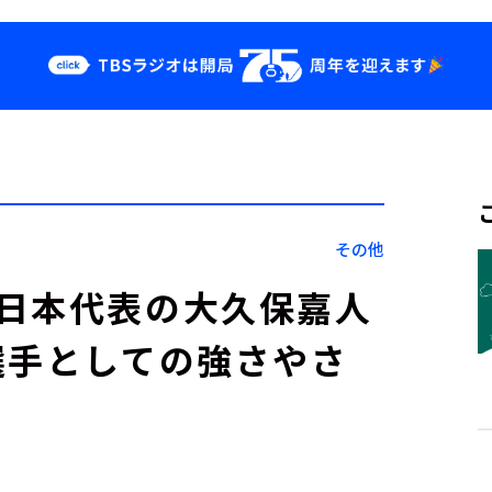
クス
イベント・グッ
ズ
st
YouTube
せ
会社情報
その他
日本代表の大久保嘉人
選手としての強さやさ
日』