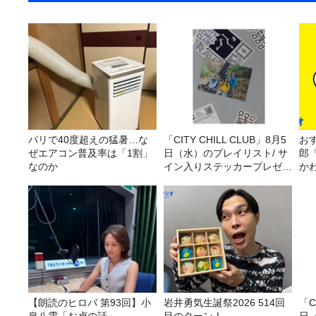
パリで40度超えの猛暑…な
「CITY CHILL CLUB」8月5
おす
ぜエアコン普及率は「1割」
日（水）のプレイリスト/ サ
郎
なのか
イン入りステッカープレゼン
か
ト有り
【朗読のヒロバ 第93回】小
岩井勇気生誕祭2026 514回
「C
泉八雲「お貞の話」
目のターン！
日