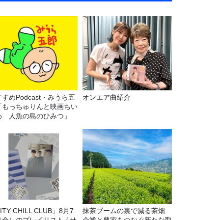
すめPodcast・みうら五
オンエア曲紹介
「もっちゅりんと映画ちい
わ 人魚の島のひみつ」
ITY CHILL CLUB」8月7
抹茶ブームの裏で減る茶畑
（金）のプレイリスト / サ
企業と農家をつなぐ新たな取