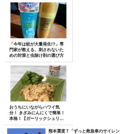
「今年は蚊が大量発生!?」専
門家が教える、刺されないた
めの対策と虫除け剤の選び方
おうちにいながらハワイ気
分！ きざみにんにくで簡単！
本格！【ガーリックシュリン
プ】 桃屋のかんたんレシピ
熊本震度７「ずっと救急車のサイレン