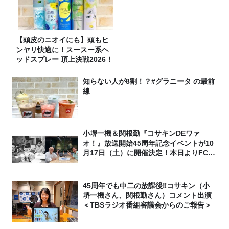
【頭皮のニオイにも】頭もヒ
ンヤリ快適に！スースー系ヘ
ッドスプレー 頂上決戦2026！
知らない人が8割！？#グラニータ の最前
線
小堺一機＆関根勤『コサキンDEワァ
オ！』放送開始45周年記念イベントが10
月17日（土）に開催決定！本日よりFC先
行受付スタート！
45周年でも中二の放課後‼コサキン（小
堺一機さん、関根勤さん）コメント出演
＜TBSラジオ番組審議会からのご報告＞