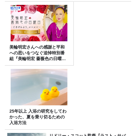
美輪明宏さんへの感謝と平和
への思いをつなぐ追悼特別番
組『美輪明宏 薔薇色の日曜日
～ごきげんよう、ルンルン
～』8/9（日）16時放送
25年以上 入浴の研究をしてわ
かった、夏を乗り切るための
入浴方法
リドリー・スコット監督『ラスト・サバ