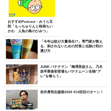
おすすめPodcast・みうら五
郎「もっちゅりんと映画ちい
かわ 人魚の島のひみつ」
「今年は蚊が大量発生!?」専門家が教え
る、刺されないための対策と虫除け剤の
選び方
JUNK バナナマン「梅澤美波さん、乃木
坂卒業後初登場もバナナムーン名物“ア
レ”を喰らう」
岩井勇気生誕祭2026 514回目のターン！