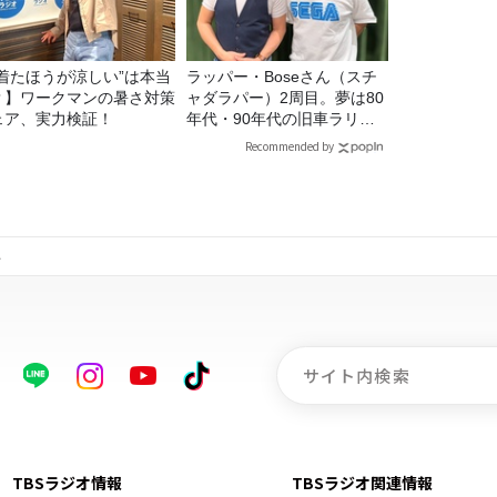
“着たほうが涼しい”は本当
ラッパー・Boseさん（スチ
？】ワークマンの暑さ対策
ャダラパー）2周目。夢は80
ェア、実力検証！
年代・90年代の旧車ラリ
ー！
Recommended by
ト
TBSラジオ情報
TBSラジオ関連情報