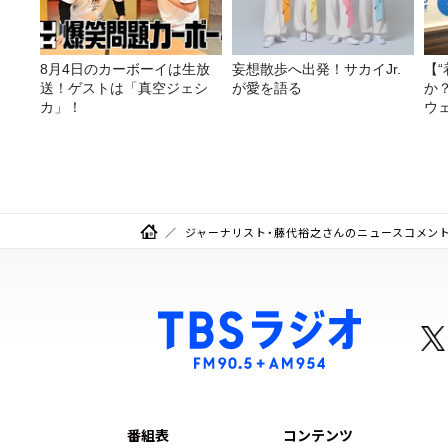
8月4日のカーボーイは生放
妄想散歩へ出発！サカイJr.
【
送！ゲストは「真空ジェシ
が愛を語る
か
カ」！
ウ
ジャーナリスト・藤代裕之さんのニュースコメン
番組表
コンテンツ