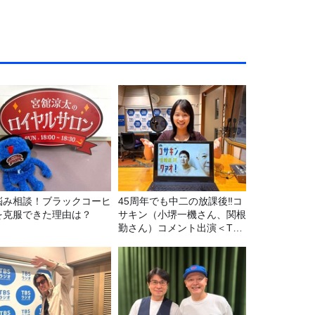
悩み相談！ブラックコーヒ
45周年でも中二の放課後‼コ
を克服できた理由は？
サキン（小堺一機さん、関根
勤さん）コメント出演＜TBS
ラジオ番組審議会からのご報
告＞