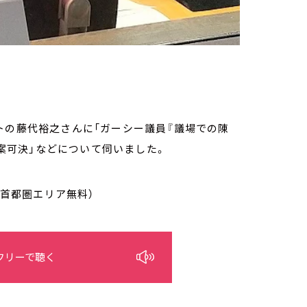
トの藤代裕之さんに「ガーシー議員『議場での陳
法案可決」などについて伺いました。
/首都圏エリア無料）
フリーで聴く