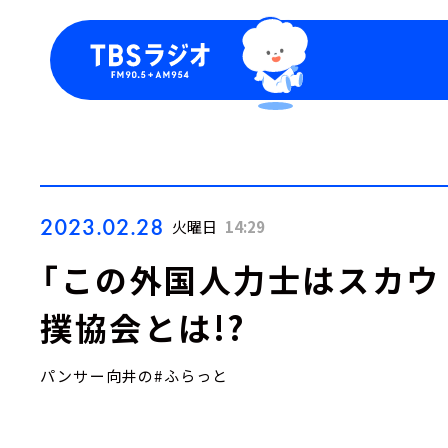
今日の番組表
トピッ
週間番組表
TBS
Podca
お知ら
2023.02.28
火曜日
14:29
「この外国人力士はスカウ
撲協会とは!?
パンサー向井の#ふらっと