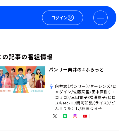
ログイン
この記事の番組情報
パンサー向井の#ふらっと
向井慧（パンサー）/ヤーレンズ/ヒ
ャダイン/佐藤栞里/田中直樹（コ
コリコ）/三田寛子/横澤夏子/ヒロ
ユキMc-Ⅱ/関町知弘（ライス）/ど
んぐりたけし/林家つる子