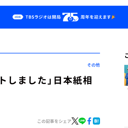
クス
イベント・グッ
ズ
st
YouTube
せ
会社情報
その他
トしました」日本紙相
この記事をシェア