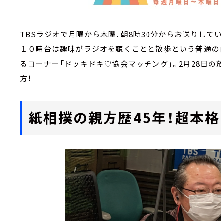
TBSラジオで月曜から木曜、朝8時30分からお送りして
１０時台は趣味がラジオを聴くことと散歩という普通の
るコーナー「ドッキドキ♡協会マッチング」。2月28日
方！
紙相撲の親方歴45年！超本