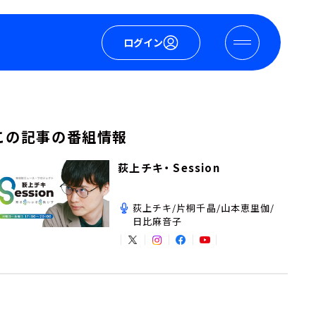
ログイン
この記事の番組情報
荻上チキ・ Session
荻上チキ/片桐千晶/山本恵里伽/
日比麻音子