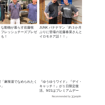
々な動物が暮らす佐藤牧
JUNK バナナマン「約３か月
！フレッシュチーズプレゼ
ぶりに登場の近藤春菜さんと
トも！
イロモネア話！！」
里「麻辣湯でなめられたく
『ゆうゆうワイド』『デイ・
い」
キャッチ！』が１日限定復
活。9/21はプレミアムデー
Recommended by