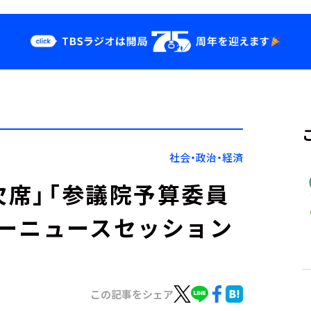
クス
イベント・グッ
ズ
st
YouTube
せ
会社情報
社会・政治・経済
欠席」「参議院予算委員
ーニュースセッション
この記事をシェア