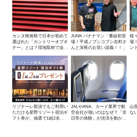
カンヌ映画祭で日本が初めて
JUNK バナナマン「番組初登
様
選ばれた「カントリーオブオ
場！平成ノブシコブシ吉村さ
場
ナー」とは？現地取材で迫る
んと深夜のお笑い談義！！」
ン
選出の意味
リゾナーレ那須でもご利用い
JALやANA、カード業界で航
山
ただける星野リゾート宿泊ギ
空会社が強いのはなぜ？「非
な
フト券が、抽選で1組2名様
日常の体験」が決済を動かす
にプレゼント！
理由