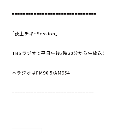
===============================
「荻上チキ・Session」
TBSラジオで平日午後3時30分から生放送！
＊ラジオはFM90.5/AM954
==============================