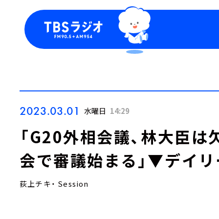
今日の番組表
トピッ
週間番組表
TBS
Podca
お知ら
2023.03.01
水曜日
14:29
「G20外相会議、林大臣は
会で審議始まる」▼デイリ
荻上チキ・ Session