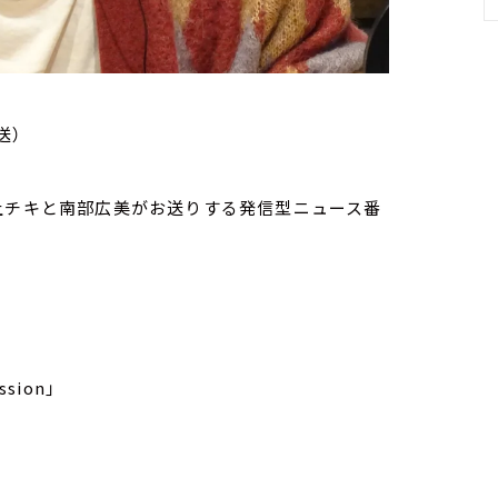
送）
家・荻上チキと南部広美がお送りする発信型ニュース番
sion」