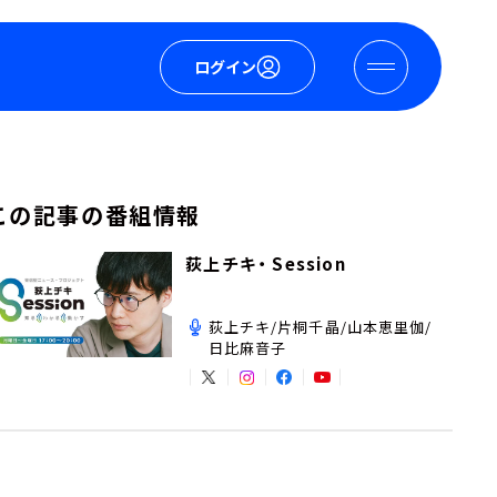
ログイン
この記事の番組情報
荻上チキ・ Session
荻上チキ/片桐千晶/山本恵里伽/
日比麻音子