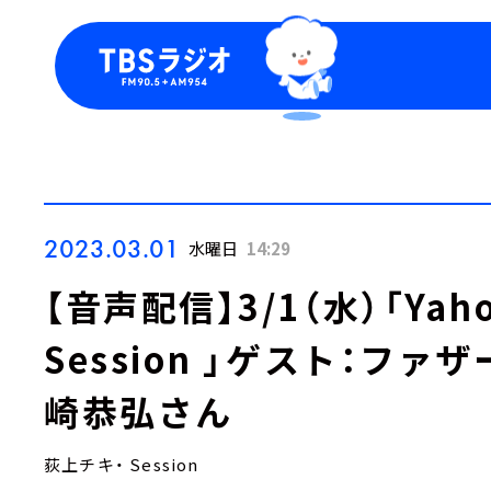
今日の番組表
トピッ
週間番組表
TBS
Podca
お知ら
2023.03.01
水曜日
14:29
【音声配信】3/1（水）「Yaho
Session 」ゲスト：フ
崎恭弘さん
荻上チキ・ Session