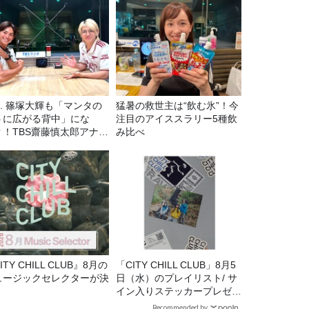
7. 篠塚大輝も「マンタの
猛暑の救世主は“飲む氷”！今
うに広がる背中」にな
注目のアイススラリー5種飲
？！TBS齋藤慎太郎アナに
み比べ
くメンズフィジークの魅
！！
ITY CHILL CLUB』8月の
「CITY CHILL CLUB」8月5
ュージックセレクターが決
日（水）のプレイリスト/ サ
！
イン入りステッカープレゼン
ト有り
Recommended by