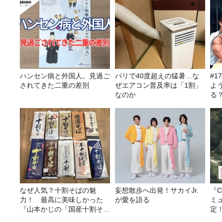
ハンセン病と外国人。見過ご
パリで40度超えの猛暑…な
#1
されてきた二重の差別
ぜエアコン普及率は「1割」
よ
なのか
る
聞
力
なぜ人気？十割そばの魅
妄想散歩へ出発！サカイJr.
『C
力！ 最高に美味しかった
が愛を語る
ミ
『山本かじの「国産十割そ
定
ば」』とは？【十割そば10