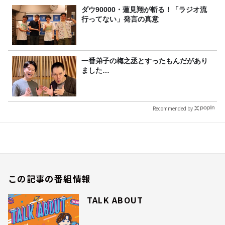
ダウ90000・蓮見翔が斬る！「ラジオ流
行ってない」発言の真意
一番弟子の梅之丞とすったもんだがあり
ました…
Recommended by
この記事の番組情報
TALK ABOUT