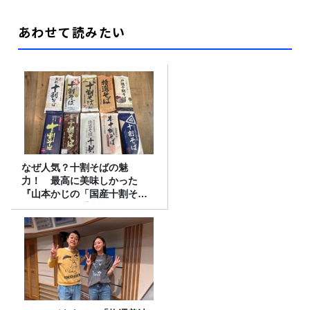
あわせて読みたい
なぜ人気？十割そばの魅
力！ 最高に美味しかった
『山本かじの「国産十割そ
ば」』とは？【十割そば10種
食べ比べ】