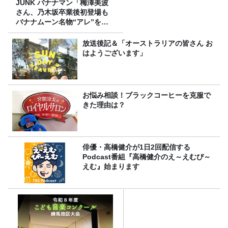
JUNK バナナマン「梅澤美波
さん、乃木坂卒業後初登場も
バナナムーン名物“アレ”を喰
らう」
放送後記＆「オーストラリアの皆さん お
はようございます」
お悩み相談！ブラックコーヒーを克服で
きた理由は？
俳優・高橋健介が1日2回配信する
Podcast番組『高橋健介のえ～えむぴ～
えむ』始まります