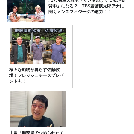
#17. 篠塚大輝も「マンタのように広がる
背中」になる？！TBS齋藤慎太郎アナに
聞くメンズフィジークの魅力！！
様々な動物が暮らす佐藤牧
場！フレッシュチーズプレゼ
ントも！
山里「麻辣湯でなめられたく