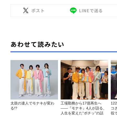
ポスト
LINEで送る
あわせて読みたい
太鼓の達人でモナキが変わ
工場勤務から17億再生へ
1
る!?
——『モナキ』4人が語る、
コ
人生を変えた“ポチッ”の話
役