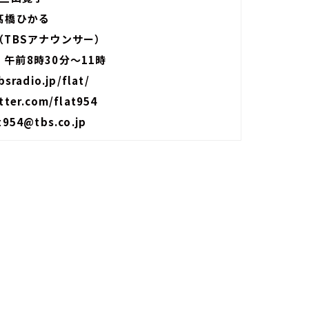
髙橋ひかる
（TBSアナウンサー）
午前8時30分～11時
sradio.jp/flat/
itter.com/flat954
t954@tbs.co.jp