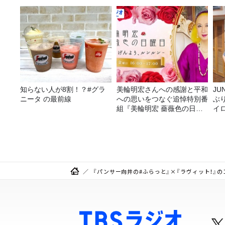
る
知らない人が8割！？#グラ
美輪明宏さんへの感謝と平和
JUNK バナナ
ニータ の最前線
への思いをつなぐ追悼特別番
ぶ
組『美輪明宏 薔薇色の日曜
イ
日～ごきげんよう、ルンルン
～』8/9（日）16時放送
『パンサー向井の#ふらっと』×『ラヴィット！』のコラボ