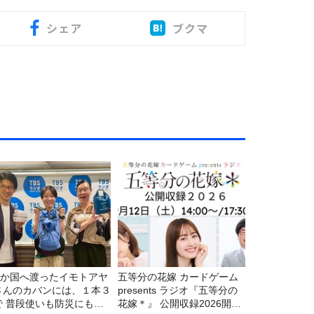
シェア
ブクマ
22か国へ渡ったイモトアヤ
五等分の花嫁 カードゲーム
さんのカバンには、１本３
presents ラジオ『五等分の
で 普段使いも防災にもな
花嫁＊』 公開収録2026開催