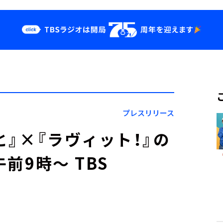
クス
イベント・グッ
ズ
st
YouTube
せ
会社情報
プレスリリース
』×『ラヴィット！』の
午前9時～ TBS