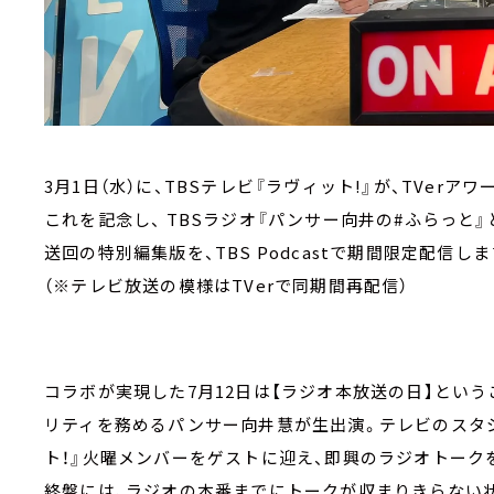
3月1日（水）に、TBSテレビ『ラヴィット!』が、TVer
これを記念し、 TBSラジオ『パンサー向井の#ふらっと』と
送回の特別編集版を、TBS Podcastで期間限定配信します
（※テレビ放送の模様はTVerで同期間再配信）
コラボが実現した7月12日は【ラジオ本放送の日】という
リティを務めるパンサー向井慧が生出演。テレビのスタ
ト！』火曜メンバーをゲストに迎え、即興のラジオトーク
終盤には、ラジオの本番までにトークが収まりきらない状