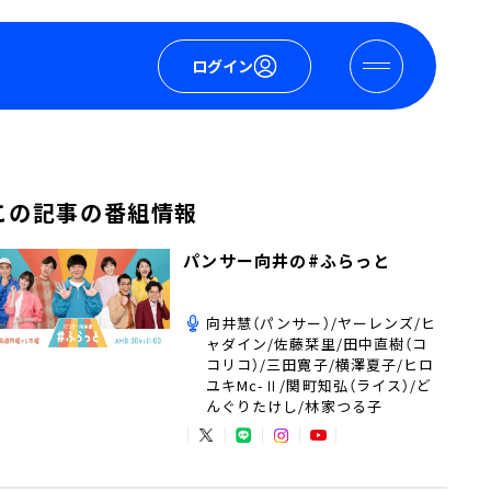
ログイン
この記事の番組情報
パンサー向井の#ふらっと
向井慧（パンサー）/ヤーレンズ/ヒ
ャダイン/佐藤栞里/田中直樹（コ
コリコ）/三田寛子/横澤夏子/ヒロ
ユキMc-Ⅱ/関町知弘（ライス）/ど
んぐりたけし/林家つる子