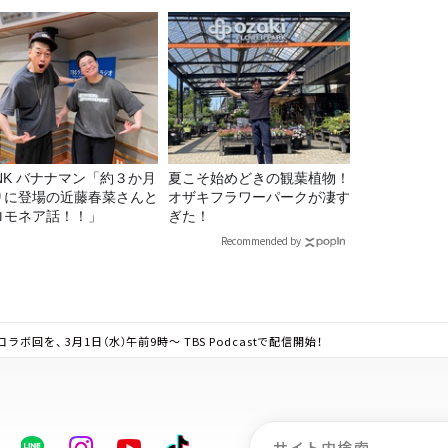
最強の棒が入っていた！
決定！
マン「約３か月
夏こそ始めどきの観葉植物！
りに登場の近藤春菜さんと
オザキフラワーパークが凄す
ロモネア話！！」
ぎた！
Recommended by
回を、 3月1日（水）午前9時～ TBS Podcastで配信開始！