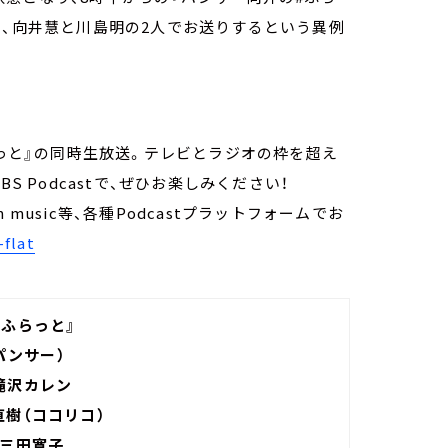
ら、向井慧と川島明の2人でお送りするという異例
らっと』の同時生放送。テレビとラジオの枠を超え
S Podcastで、ぜひお楽しみください！
mazon music等、各種Podcastプラットフォームでお
-flat
#ふらっと』
パンサー）
滝沢カレン
直樹（ココリコ）
：三田寛子