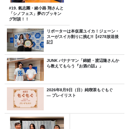
#19. 氣志團・綾小路 翔さんと
「シノフェス」夢のブッキン
グ対談！！
リポーターは本仮屋ユイカ！ジェーン・
スーがスイカ割りに挑む‼【#278放送後
記】
JUNK バナナマン「錦鯉・渡辺隆さんか
ら教えてもらう『お酒の話』」
2026年8月9日（日）純喫茶もぐもぐ
― プレイリスト