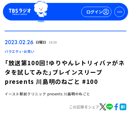
ログイン
マイページ
2023.02.26
日曜日
14:29
新規会員登録
ログイン
バラエティ・お笑い
「放送第100回！ゆりやんレトリィバァがネ
タを試してみた」ブレインスリープ
presents 川島明のねごと #100
イースト駅前クリニック presents 川島明のねごと
今日の番組表
この記事をシェア
週間番組表
トピックス
TBS Podcast