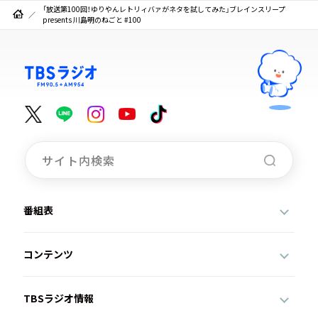
「放送第100回！ゆりやんレトリィバァがネタを試してみた」ブレインスリープ
presents 川島明のねごと #100
番組表
コンテンツ
TBSラジオ情報