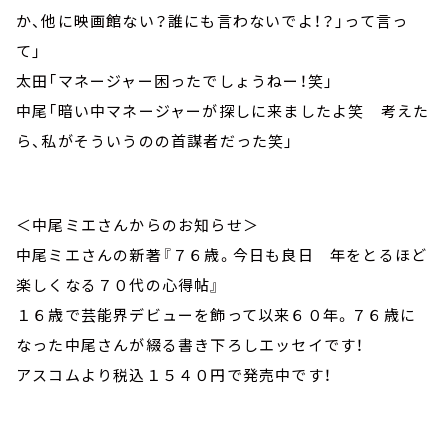
か、他に映画館ない？誰にも言わないでよ！？」って言っ
て」
太田「マネージャー困ったでしょうねー！笑」
中尾「暗い中マネージャーが探しに来ましたよ笑 考えた
ら、私がそういうのの首謀者だった笑」
＜中尾ミエさんからのお知らせ＞
中尾ミエさんの新著『７６歳。今日も良日 年をとるほど
楽しくなる７０代の心得帖』
１６歳で芸能界デビューを飾って以来６０年。７６歳に
なった中尾さんが綴る書き下ろしエッセイです！
アスコムより税込１５４０円で発売中です！