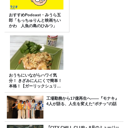
おすすめPodcast・みうら五
郎「もっちゅりんと映画ちい
かわ 人魚の島のひみつ」
おうちにいながらハワイ気
分！ きざみにんにくで簡単！
本格！【ガーリックシュリン
プ】 桃屋のかんたんレシピ
工場勤務から17億再生へ——『モナキ』
4人が語る、人生を変えた“ポチッ”の話
『CITY CHILL CLUB』8月のミュージッ