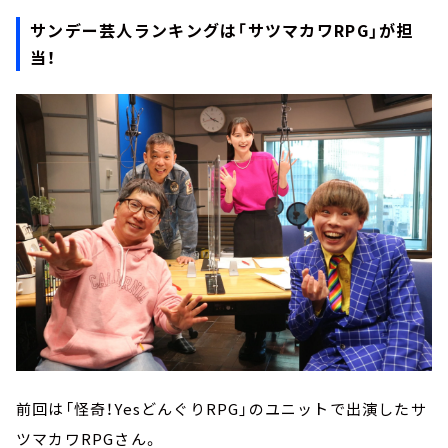
サンデー芸人ランキングは「サツマカワRPG」が担
当！
前回は「怪奇！YesどんぐりRPG」のユニットで出演したサ
ツマカワRPGさん。