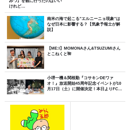
みつ』を観に行ったのはいい
けれど…
南米の海で起こる”エルニーニョ現象”は
なぜ日本に影響する？【気象予報士が解
説】
【ME:I】MOMONAさん&TSUZUMIさん
とこねくと🌺
小堺一機＆関根勤『コサキンDEワァ
オ！』放送開始45周年記念イベントが10
月17日（土）に開催決定！本日よりFC先
行受付スタート！