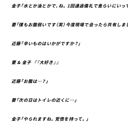
金子「水とか油とかで、ね。1回通過儀礼で食らいにいって
要「僕もお腹弱いです（笑）今度現場で会ったら共有しま
近藤「辛いものはいかがですか？」
要 & 金子 『『大好き』』
近藤「お腹は…？」
要「次の日はトイレの近くに…」
金子「やられますね。覚悟を持って。」