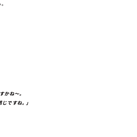
ら。
すかね～。
じですね。」