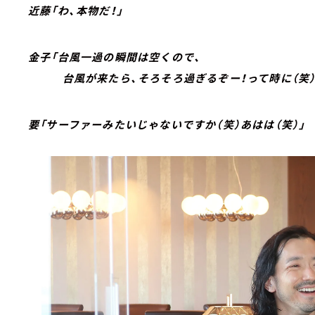
近藤「わ、本物だ！」
金子「台風一過の瞬間は空くので、
台風が来たら、そろそろ過ぎるぞー！って時に（笑）
要「サーファーみたいじゃないですか（笑）あはは（笑）」