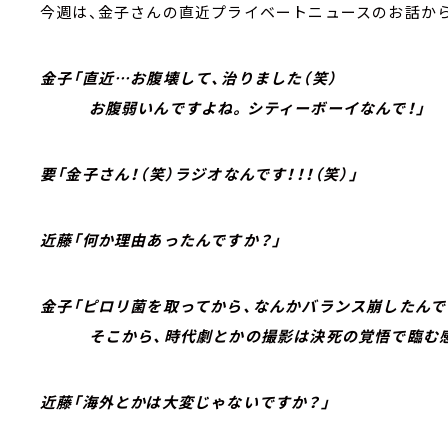
今週は、金子さんの直近プライベートニュースのお話か
金子「直近…お腹壊して、治りました（笑）
お腹弱いんですよね。シティーボーイなんで！」
要「金子さん！（笑）ラジオなんです！！！（笑）」
近藤「何か理由あったんですか？」
金子「ピロリ菌を取ってから、なんかバランス崩したんで
そこから、時代劇とかの撮影は決死の覚悟で臨む感
近藤「海外とかは大変じゃないですか？」