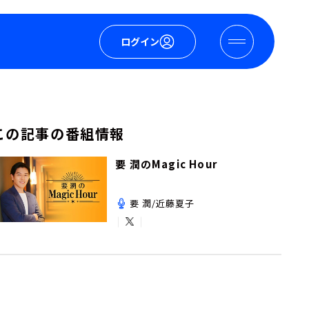
ログイン
この記事の番組情報
要 潤のMagic Hour
要 潤/近藤夏子