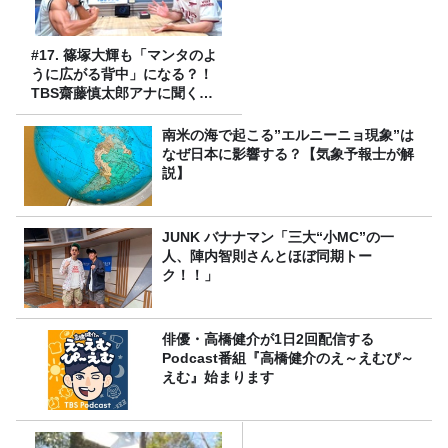
#17. 篠塚大輝も「マンタのよ
うに広がる背中」になる？！
TBS齋藤慎太郎アナに聞くメ
ンズフィジークの魅力！！
南米の海で起こる”エルニーニョ現象”は
なぜ日本に影響する？【気象予報士が解
説】
JUNK バナナマン「三大“小MC”の一
人、陣内智則さんとほぼ同期トー
ク！！」
俳優・高橋健介が1日2回配信する
Podcast番組『高橋健介のえ～えむぴ～
えむ』始まります