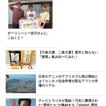
ダーリンハニー吉川さんに、
こねくと！
【六条大麦、二条大麦】意外と知らない
『麦茶』飲み比べてみた！
日本のアニメがアフリカで人気の理由と
は？エンタメ社会学者が語るアフリカ市
場のリアル
テレビとラジオが直結！乃木に粛清され
た“悪役たち”が集結する『VIVANT 悪役