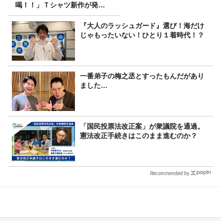
喝！！」Ｔシャツ新作が発売
決定！
『大人のラッシュガード』選び！海だけ
じゃもったいない！ひとり１着時代！？
一番弟子の梅之丞とすったもんだがあり
ました…
「国民投票法改正案」が衆議院を通過。
憲法改正手続きはこのまま進むのか？
Recommended by