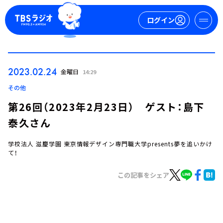
ログイン
マイページ
2023.02.24
金曜日
14:29
新規会員登録
ログイン
その他
第26回（2023年2月23日） ゲスト：島下
泰久さん
学校法人 滋慶学園 東京情報デザイン専門職大学presents夢を追いかけ
て！
この記事をシェア
今日の番組表
週間番組表
トピックス
TBS Podcast