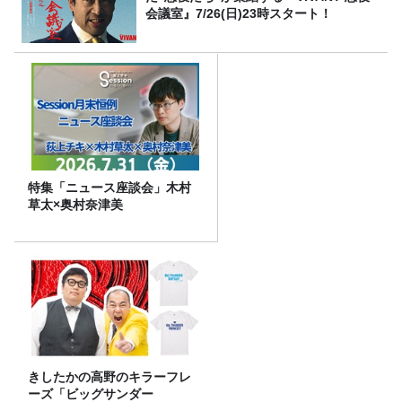
会議室』7/26(日)23時スタート！
特集「ニュース座談会」木村
草太×奥村奈津美
きしたかの高野のキラーフレ
ーズ「ビッグサンダー