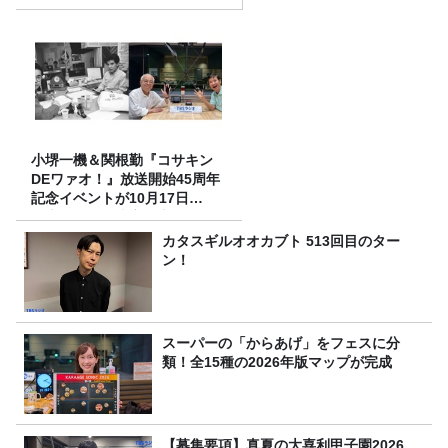
ーの取り組み
小堺一機＆関根勤『コサキン
DEワァオ！』放送開始45周年
記念イベントが10月17日
（土）に開催決定！本日より
FC先行受付スタート！
カタスギルオオカブト 513回目のター
ン！
スーパーの「からあげ」をフェスに分
類！全15種の2026年版マップが完成
【募集要項】真夏の大喜利甲子園2026