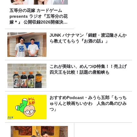
五等分の花嫁 カードゲーム
presents ラジオ『五等分の花
嫁＊』 公開収録2026開催決
定！
JUNK バナナマン「錦鯉・渡辺隆さんか
ら教えてもらう『お酒の話』」
これが美味い、めんつゆ特集！！売上げ
四天王を比較！話題の唐船峡も
おすすめPodcast・みうら五郎「もっち
ゅりんと映画ちいかわ 人魚の島のひみ
つ」